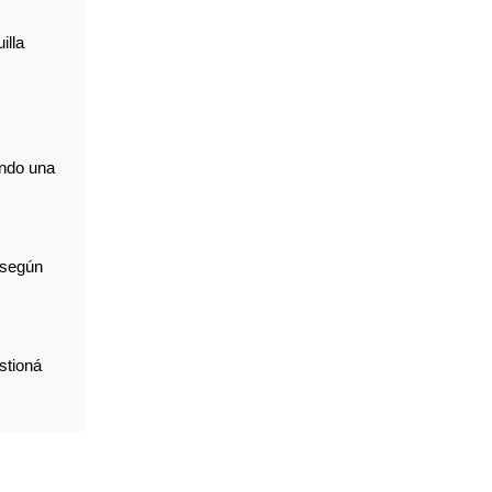
illa
ando una
 según
stioná