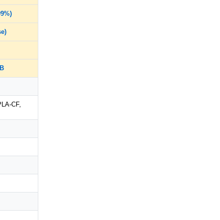
99%)
se)
dB
PLA-CF,