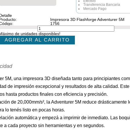
Efectivo
Transferencia Bancaría
Mercado Pago
Detalle
Producto
:
Impresora 3D Flashforge Adventurer 5M
Código
:
1756
Máximo de unidades disponibles!
AGREGAR AL CARRITO
ocidad
rer 5M
, una impresora 3D diseñada tanto para principiantes co
idad de impresión excepcional y resultados de alta calidad. Est
pos hasta productos finales con eficiencia y precisión.
ación de
20,000mm/s²
, la Adventurer 5M reduce drásticamente 
a lo tenés listo en pocas horas.
elación automática y empezá a imprimir de inmediato. Las boqui
e a cada proyecto sin herramientas y en segundos.