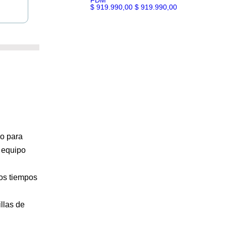
FDM
$ 919.990,00
$ 919.990,00
mo para
e equipo
los tiempos
llas de