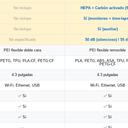
No incluye
HEPA + Carbón activado (
No incluye
Sí (monitoreo + time-lap
No incluye
Sí (auxiliar)
No especificado
50 dB (silencioso) / 55 
PEI flexible doble cara
PEI flexible removible
 PETG, TPU, PLA-CF, PETG-CF
PLA, PETG, ABS, ASA, TPU, 
PETG-CF
4.3 pulgadas
4.3 pulgadas
Wi-Fi, Ethernet, USB
Wi-Fi, Ethernet, USB
✅ Sí
✅ Sí
✅ Sí
✅ Sí
✅ Sí
✅ Sí
—
✅ Sí