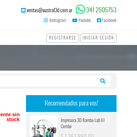
341 2505753
ventas@austral3d.com.ar
Instragram
Youtube
Facebook
REGISTRARSE
INICIAR SESIÓN
Recomendados para vos!
ente sin
stock
Impresora 3D Bambu Lab A1
Combo