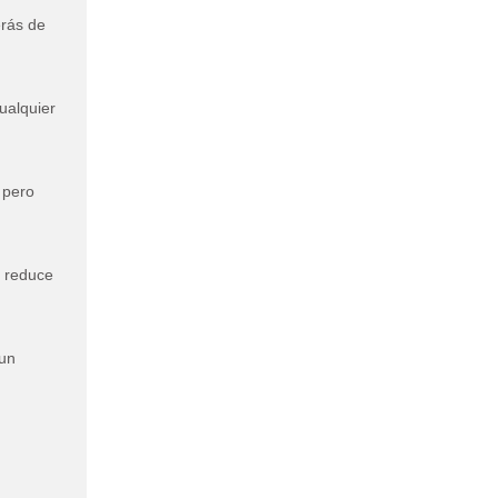
erás de
ualquier
 pero
y reduce
 un