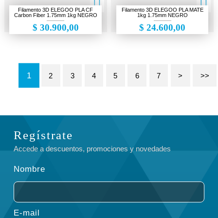
Filamento 3D ELEGOO PLA CF
Filamento 3D ELEGOO PLA MATE
Carbon Fiber 1.75mm 1kg NEGRO
1kg 1.75mm NEGRO
$ 30.900,00
$ 24.600,00
1
2
3
4
5
6
7
>
>>
Regístrate
Accede a descuentos, promociones y novedades
Nombre
E-mail