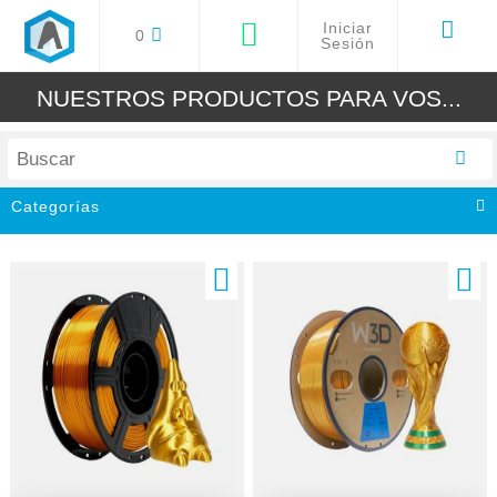
Iniciar
0
Sesión
NUESTROS PRODUCTOS PARA VOS...
Categorías
Todos
Impresoras 3D
Filamentos 3D
Resinas 3D
Grabadoras Cortadora Laser
Accesorios y Repuestos
Arduino