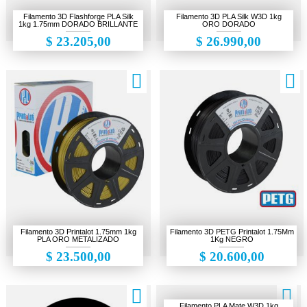
Cámaras de seguridad
Filamento 3D Flashforge PLA Silk
Filamento 3D PLA Silk W3D 1kg
1kg 1.75mm DORADO BRILLANTE
ORO DORADO
Electrónica
$ 23.205,00
$ 26.990,00
Escáner 3D
Gaming
Herramientas
Impresiones 3D
Liquidación
Makers
Ofertas
Filamento 3D Printalot 1.75mm 1kg
Filamento 3D PETG Printalot 1.75Mm
PLA ORO METALIZADO
1Kg NEGRO
$ 23.500,00
$ 20.600,00
Filamento PLA Mate W3D 1kg