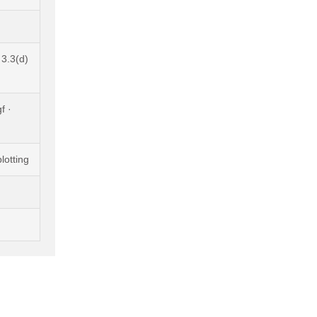
3.3(d)
f ·
lotting