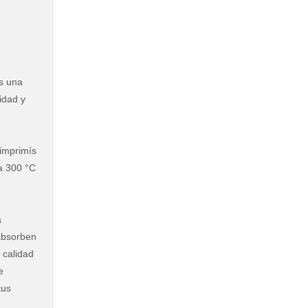
s una
idad y
imprimís
ta 300 °C
a
 absorben
 calidad
e
tus