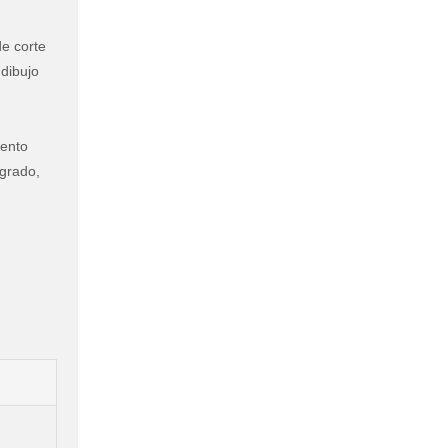
de corte
 dibujo
iento
egrado,