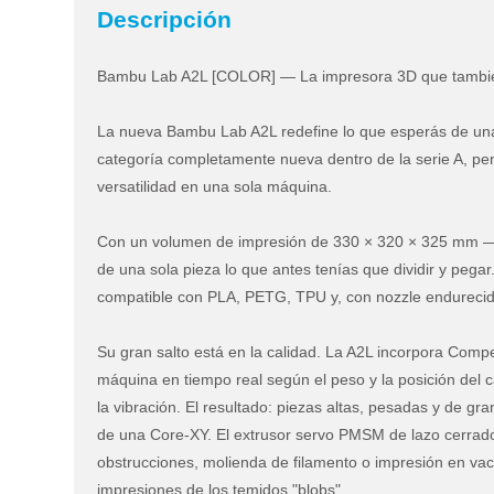
Descripción
Bambu Lab A2L [COLOR] — La impresora 3D que también
La nueva Bambu Lab A2L redefine lo que esperás de una
categoría completamente nueva dentro de la serie A, pen
versatilidad en una sola máquina.
Con un volumen de impresión de 330 × 320 × 325 mm 
de una sola pieza lo que antes tenías que dividir y pega
compatible con PLA, PETG, TPU y, con nozzle endurecido
Su gran salto está en la calidad. La A2L incorpora Comp
máquina en tiempo real según el peso y la posición del 
la vibración. El resultado: piezas altas, pesadas y de gra
de una Core-XY. El extrusor servo PMSM de lazo cerrado
obstrucciones, molienda de filamento o impresión en vací
impresiones de los temidos "blobs".