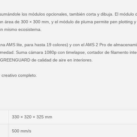
 sumándole los módulos opcionales, también corta y dibuja. El módulo 
on un área de 300 × 300 mm, y el módulo de pluma permite pen plotting y
e un mismo ecosistema.
na AMS lite, para hasta 19 colores) y con el AMS 2 Pro de almacenam
 humedad. Suma cámara 1080p con timelapse, cortador de filamento int
ión GREENGUARD de calidad de aire en interiores.
 creativo completo.
330 × 320 × 325 mm
500 mm/s