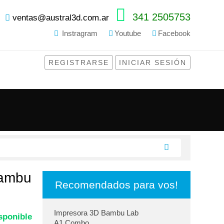
341 2505753
ventas@austral3d.com.ar
Instragram
Youtube
Facebook
REGISTRARSE
INICIAR SESIÓN
Bambu
Recomendados para vos!
Impresora 3D Bambu Lab
sponible
A1 Combo