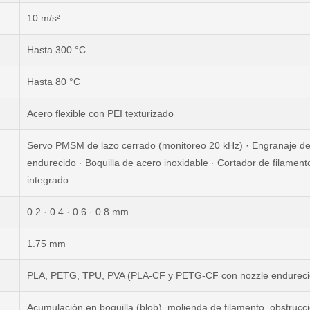
10 m/s²
Hasta 300 °C
Hasta 80 °C
Acero flexible con PEI texturizado
Servo PMSM de lazo cerrado (monitoreo 20 kHz) · Engranaje d
endurecido · Boquilla de acero inoxidable · Cortador de filament
integrado
0.2 · 0.4 · 0.6 · 0.8 mm
1.75 mm
PLA, PETG, TPU, PVA (PLA-CF y PETG-CF con nozzle endureci
Acumulación en boquilla (blob), molienda de filamento, obstrucc