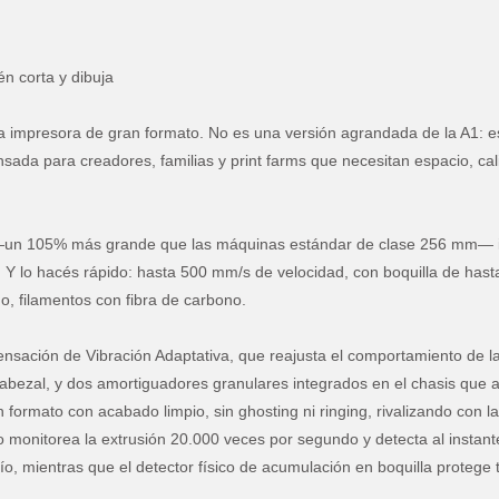
 corta y dibuja
 impresora de gran formato. No es una versión agrandada de la A1: e
sada para creadores, familias y print farms que necesitan espacio, cal
—un 105% más grande que las máquinas estándar de clase 256 mm— 
r. Y lo hacés rápido: hasta 500 mm/s de velocidad, con boquilla de has
, filamentos con fibra de carbono.
ensación de Vibración Adaptativa, que reajusta el comportamiento de l
cabezal, y dos amortiguadores granulares integrados en el chasis que
n formato con acabado limpio, sin ghosting ni ringing, rivalizando con la
 monitorea la extrusión 20.000 veces por segundo y detecta al instant
o, mientras que el detector físico de acumulación en boquilla protege 